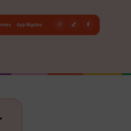
entes
App Bigotes
r