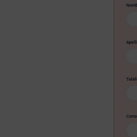
Nomb
Apell
Teléf
Corre